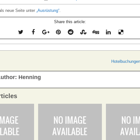
als neue Seite unter
„Ausrüstung“
.
Share this article:
navigation
Hotelbuchungen
uthor:
Henning
ticles