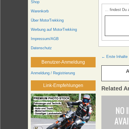
Shop
… findest Du 
Warenkorb
Über MotorTrekking
Werbung auf MotorTrekking
Impressum/AGB
Datenschutz
Beitrags
← Erste Inhalte
Benutzer-Anmeldung
A
Anmeldung / Registrierung
Link-Empfehlungen
Related Ar