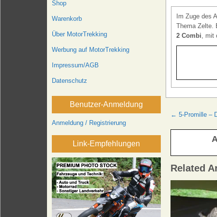
Shop
Im Zuge des 
Warenkorb
Thema Zelte. 
Über MotorTrekking
2 Combi
, mit
Werbung auf MotorTrekking
Impressum/AGB
Datenschutz
Benutzer-Anmeldung
Beitrags
← 5-Promille – 
Anmeldung / Registrierung
A
Link-Empfehlungen
Related Ar