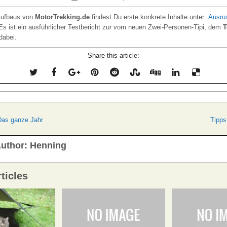
Aufbaus von
MotorTrekking.de
findest Du erste konkrete Inhalte unter
„Ausrü
Es ist ein ausführlicher Testbericht zur vom neuen Zwei-Personen-Tipi, dem
T
 dabei.
Share this article:
navigation
Das ganze Jahr
Tipps
uthor:
Henning
ticles