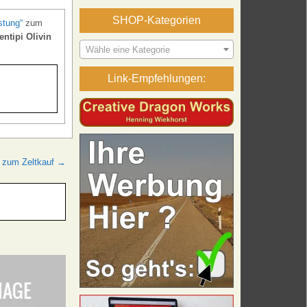
SHOP-Kategorien
stung“
zum
entipi Olivin
Wähle eine Kategorie
Link-Empfehlungen:
 zum Zeltkauf →