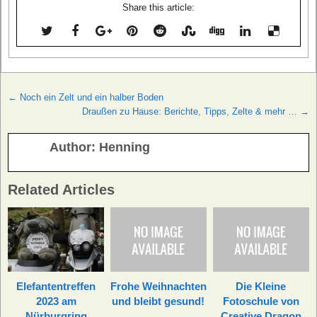
Share this article:
Beitragsnavigation
← Noch ein Zelt und ein halber Boden
Draußen zu Hause: Berichte, Tipps, Zelte & mehr … →
Author:
Henning
Related Articles
Elefantentreffen
Frohe Weihnachten
Die Kleine
2023 am
und bleibt gesund!
Fotoschule von
Nürburgring
Creative Dragon