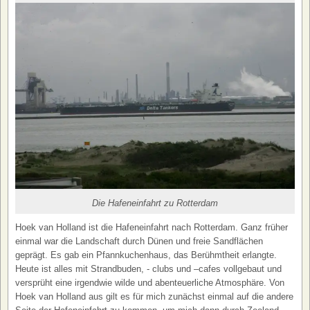
Die Hafeneinfahrt zu Rotterdam
Hoek van Holland ist die Hafeneinfahrt nach Rotterdam. Ganz früher
einmal war die Landschaft durch Dünen und freie Sandflächen
geprägt. Es gab ein Pfannkuchenhaus, das Berühmtheit erlangte.
Heute ist alles mit Strandbuden, - clubs und –cafes vollgebaut und
versprüht eine irgendwie wilde und abenteuerliche Atmosphäre. Von
Hoek van Holland aus gilt es für mich zunächst einmal auf die andere