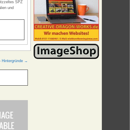
pitzzeltes SPZ
alien und
– Hintergründe →