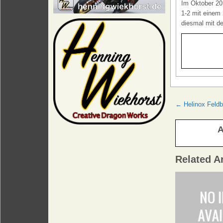
Im Oktober 201
1-2 mit einem 
diesmal mit de
Beitrags
← Helinox Feldb
A
Related Ar