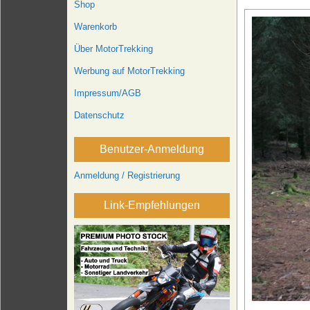
Shop
Warenkorb
Über MotorTrekking
Werbung auf MotorTrekking
Impressum/AGB
Datenschutz
Benutzer-Anmeldung
Anmeldung / Registrierung
Link-Empfehlungen