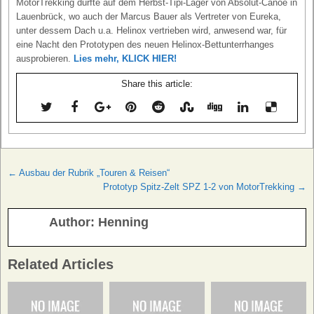
MotorTrekking durfte auf dem Herbst-Tipi-Lager von Absolut-Canoe in
Lauenbrück, wo auch der Marcus Bauer als Vertreter von Eureka,
unter dessem Dach u.a. Helinox vertrieben wird, anwesend war, für
eine Nacht den Prototypen des neuen Helinox-Bettunterrhanges
ausprobieren.
Lies mehr, KLICK HIER!
Share this article:
Beitragsnavigation
← Ausbau der Rubrik „Touren & Reisen“
Prototyp Spitz-Zelt SPZ 1-2 von MotorTrekking →
Author:
Henning
Related Articles