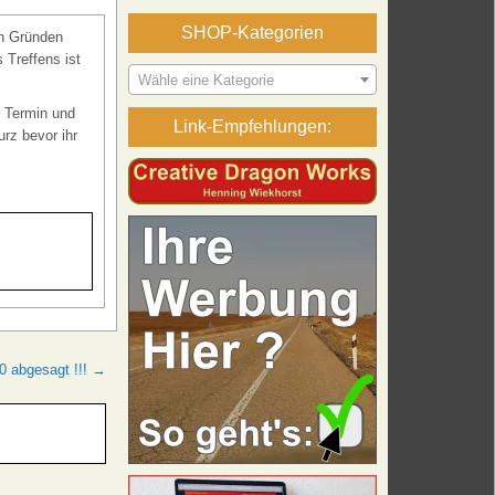
SHOP-Kategorien
en Gründen
 Treffens ist
Wähle eine Kategorie
n Termin und
Link-Empfehlungen:
rz bevor ihr
20 abgesagt !!! →