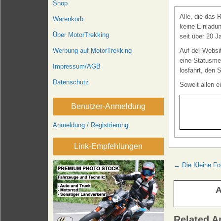
Shop
Alle, die das
Warenkorb
keine Einladun
Über MotorTrekking
seit über 20 J
Werbung auf MotorTrekking
Auf der Webs
eine Statusmel
Impressum/AGB
losfahrt, den 
Datenschutz
Soweit allen e
Benutzer-Anmeldung
Anmeldung / Registrierung
Link-Empfehlungen
Beitrags
← Die Kleine Fo
A
Related Ar