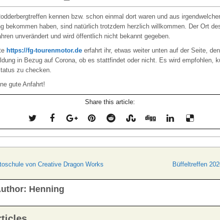
 Rodderbergtreffen kennen bzw. schon einmal dort waren und aus irgendwelch
g bekommen haben, sind natürlich trotzdem herzlich willkommen. Der Ort des
ahren unverändert und wird öffentlich nicht bekannt gegeben.
ite
https://fg-tourenmotor.de
erfahrt ihr, etwas weiter unten auf der Seite, de
dung in Bezug auf Corona, ob es stattfindet oder nicht. Es wird empfohlen, ku
Status zu checken.
ine gute Anfahrt!
Share this article:
navigation
toschule von Creative Dragon Works
Büffeltreffen 20
uthor:
Henning
ticles