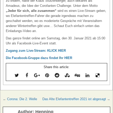
zu lindern, hatte der Klaus Stützenberger, auch bekannt als
Amadeus, die Idee der Corofanten Challenge. Unter dem Motto
„Jeder für sich, alle zusammen“
wird es einen Live-Stream geben,
wo Elefantentreffen-Fahrer die gerade irgendwas machen zu
geschaltet werden, wo es moderierte Gespräche mit Veranstaltern
anderer Wintertreffen gibt usw… Schaut Euch einfach unten das
Einladungs-Video an.
Das ganze findet online am Samstag, den 30. Januar 2021 ab 15:00
Uhr als Facebook-Live-Event statt.
Zugang zum Live-Stream: KLICK HIER
Die Facebook-Gruppe dazu findet Ihr HIER
Share this article:
Beitragsnavigation
← Corona: Die 2. Welle
Das Alte Elefantentreffen 2021 ist abgesagt →
Author:
Henning