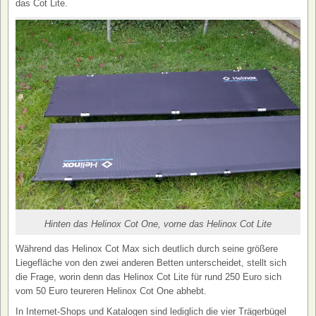
das Cot Lite.
Hinten das Helinox Cot One, vorne das Helinox Cot Lite
Während das Helinox Cot Max sich deutlich durch seine größere
Liegefläche von den zwei anderen Betten unterscheidet, stellt sich
die Frage, worin denn das Helinox Cot Lite für rund 250 Euro sich
vom 50 Euro teureren Helinox Cot One abhebt.
In Internet-Shops und Katalogen sind lediglich die vier Trägerbügel