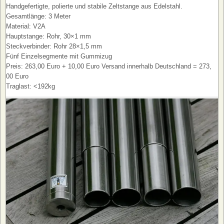
Handgefertigte, polierte und stabile Zeltstange aus Edelstahl.
Gesamtlänge: 3 Meter
Material: V2A
Hauptstange: Rohr, 30×1 mm
Steckverbinder: Rohr 28×1,5 mm
Fünf Einzelsegmente mit Gummizug
Preis: 263,00 Euro + 10,00 Euro Versand innerhalb Deutschland = 273,
00 Euro
Traglast: <192kg