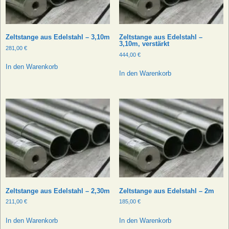
Zeltstange aus Edelstahl – 3,10m
Zeltstange aus Edelstahl –
3,10m, verstärkt
281,00
€
444,00
€
In den Warenkorb
In den Warenkorb
Zeltstange aus Edelstahl – 2,30m
Zeltstange aus Edelstahl – 2m
211,00
€
185,00
€
In den Warenkorb
In den Warenkorb