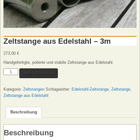
Zeltstange aus Edelstahl – 3m
273,00
€
Handgefertigte, polierte und stabile Zeltstange aus Edelstahl.
Zeltstange
In den Warenkorb
aus
Edelstahl
Kategorie:
Zeltstangen
Schlagwörter:
Edelstahl-Zeltstange
,
Zeltstange
,
-
Zeltstange aus Edelstahl
3m
Menge
Beschreibung
Beschreibung