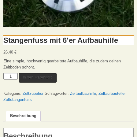
Stangenfuss mit 6’er Aufbauhilfe
26,40
€
Eine simple, hochwertig gearbeitete Aufbauhilfe, die zudem deinen
Zeltboden schont.
Stangenfuss
In den Warenkorb
mit
6'er
Kategorie:
Zeltzubehör
Schlagwörter:
Zeltaufbauhilfe
,
Zeltaufbauteller
,
Aufbauhilfe
Zeltstangenfuss
Menge
Beschreibung
Beschreibung