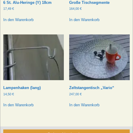
6 St. Alu-Heringe (Y) 18cm
Große Tischsegmente
17,49
€
164,00
€
In den Warenkorb
In den Warenkorb
Lampenhaken (lang)
Zeltstangentisch „Vario“
14,50
€
247,00
€
In den Warenkorb
In den Warenkorb