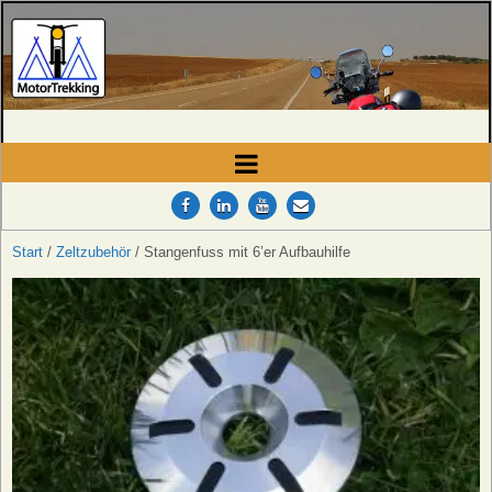
MotorTrekking
Camping, Reisen und Touren
Start
/
Zeltzubehör
/ Stangenfuss mit 6’er Aufbauhilfe