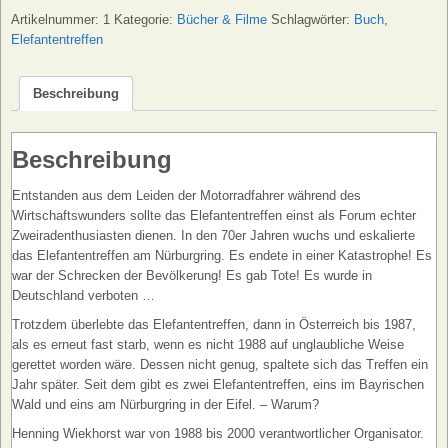
Die
Artikelnummer:
1
Kategorie:
Bücher & Filme
Schlagwörter:
Buch
,
Geschichte...
Elefantentreffen
Menge
Beschreibung
Beschreibung
Entstanden aus dem Leiden der Motorradfahrer während des
Wirtschaftswunders sollte das Elefantentreffen einst als Forum echter
Zweiradenthusiasten dienen. In den 70er Jahren wuchs und eskalierte
das Elefantentreffen am Nürburgring. Es endete in einer Katastrophe! Es
war der Schrecken der Bevölkerung! Es gab Tote! Es wurde in
Deutschland verboten …
Trotzdem überlebte das Elefantentreffen, dann in Österreich bis 1987,
als es erneut fast starb, wenn es nicht 1988 auf unglaubliche Weise
gerettet worden wäre. Dessen nicht genug, spaltete sich das Treffen ein
Jahr später. Seit dem gibt es zwei Elefantentreffen, eins im Bayrischen
Wald und eins am Nürburgring in der Eifel. – Warum?
Henning Wiekhorst war von 1988 bis 2000 verantwortlicher Organisator.