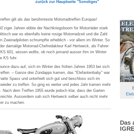
zurück zur Hauptseite "Sonstiges"
reffen gilt als das berühmteste Motorradtreffen Europas!
50`ziger Jahren ebbte der Nachkriegsboom für Motorräder stark
litisch war es ebenfalls keine rosige Motorradzeit und die Zahl
en Zweiradpiloten schrumpfte erheblich - vor allem im Winter. So
er damalige Motorrad-Chefredakteur Karl Hertweck, als Fahrer
 KS 601, wissen wollte, ob noch jemand ausser ihm im Winter
e KS fuhr.
ounce dazu auf, sich im Winter des frühen Jahres 1953 bei sich
treffen. – Ganze drei Zündapps kamen, das "Elefantenbaby" war
atte Spass und unterhielt sich gut und beschloss sich im
wieder zu treffen. So ging es weiter und jedes Jahr kamen mehr
B
. Nach dem Treffen 1955 wurde jedoch klar, dass der Garten
Elef
sreichte. Ausserdem sah sich Hertweck selber auch nicht mehr
ter zu machen.
Das 
IGRE