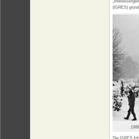
„Interessengem
(IGRES) gründ
1988
Die IGRES führ