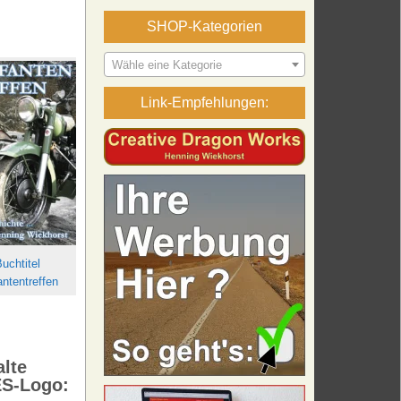
SHOP-Kategorien
Wähle eine Kategorie
Link-Empfehlungen:
uchtitel
antentreffen
alte
S-Logo: