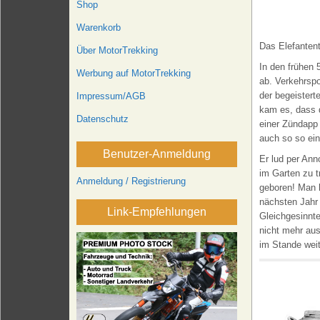
Shop
Warenkorb
Das Elefantent
Über MotorTrekking
In den frühen 
Werbung auf MotorTrekking
ab. Verkehrspo
der begeistert
Impressum/AGB
kam es, dass d
Datenschutz
einer Zündapp
auch so so ein
Benutzer-Anmeldung
Er lud per Ann
im Garten zu 
Anmeldung / Registrierung
geboren! Man h
nächsten Jahr 
Link-Empfehlungen
Gleichgesinnte
nicht mehr au
im Stande wei