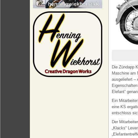
Die Zündapp K
Maschine am M
ausgeliefert –
Eigenschaften
Elefant“ genan
Ein Mitarbeite
eine KS ergatt
entschloss sic
Der Mitarbeite
„Klacks“ Leve
„Elefantentref