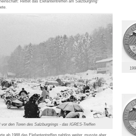
einschaft: Rettet das Elefantentreffen am Salzburgring“
ete.
199
 vor den Toren des Salzburgrings - das IGRES-Treffen
te ab 1988 das Elefantentreffen nahtlos weiter, musste aber