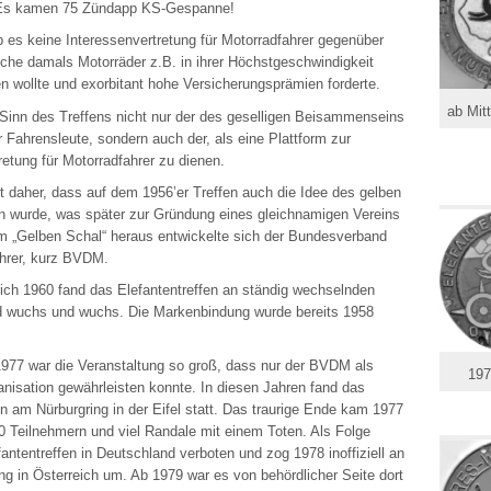
. Es kamen 75 Zündapp KS-Gespanne!
b es keine Interessenvertretung für Motorradfahrer gegenüber
elche damals Motorräder z.B. in ihrer Höchstgeschwindigkeit
n wollte und exorbitant hohe Versicherungsprämien forderte.
ab Mitt
Sinn des Treffens nicht nur der des geselligen Beisammenseins
r Fahrensleute, sondern auch der, als eine Plattform zur
retung für Motorradfahrer zu dienen.
t daher, dass auf dem 1956’er Treffen auch die Idee des gelben
n wurde, was später zur Gründung eines gleichnamigen Vereins
em „Gelben Schal“ heraus entwickelte sich der Bundesverband
ahrer, kurz BVDM.
lich 1960 fand das Elefantentreffen an ständig wechselnden
nd wuchs und wuchs. Die Markenbindung wurde bereits 1958
1977 war die Veranstaltung so groß, dass nur der BVDM als
197
anisation gewährleisten konnte. In diesen Jahren fand das
en am Nürburgring in der Eifel statt. Das traurige Ende kam 1977
0 Teilnehmern und viel Randale mit einem Toten. Als Folge
antentreffen in Deutschland verboten und zog 1978 inoffiziell an
ng in Österreich um. Ab 1979 war es von behördlicher Seite dort