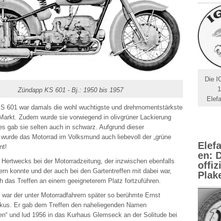
Die I
1
Zündapp KS 601 - Bj.: 1950 bis 1957
Elefa
S 601 war damals die wohl wuchtigste und drehmomentstärkste
arkt. Zudem wurde sie vorwiegend in olivgrüner Lackierung
 es gab sie selten auch in schwarz. Aufgrund dieser
 wurde das Motorrad im Volksmund auch liebevoll der „grüne
Elefa
nt!
en: 
r Hertwecks bei der Motorradzeitung, der inzwischen ebenfalls
offiz
ern konnte und der auch bei den Gartentreffen mit dabei war,
Plak
h das Treffen an einem geeigneterem Platz fortzuführen.
r war der unter Motorradfahrern später so berühmte Ernst
rkus. Er gab dem Treffen den naheliegenden Namen
fen“ und lud 1956 in das Kurhaus Glemseck an der Solitude bei