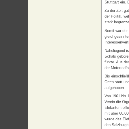
Stuttgart ein
Zu der Zeit ga
der Politik, w
stark begrenze
Somit war der 
gleichgesinnte
Interessenvert
Naheliegend is
Schals gebore
führte. Aus d
der Motorradf
Bis einschließ
Orten statt u
aufgehoben.
Von 1961 bis 
Verein die Org
Elefantentreff
mit über 60.00
wurde das Elef
den Salzburgri