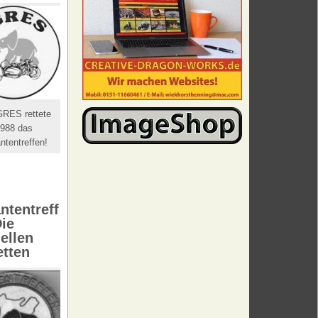
GRES rettete
988 das
ntentreffen!
ntentreff
Die
iellen
etten