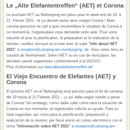
Le „Alte Elefantentreffen“ (AET) et Corona
Le prochain AET au Nürburgring est prévu pour le week-end du 19. à
21. Février 2021 - et ça devrait rester ainsi malgré Corona ! Mais
comme personne ne sait à quoi ressemblera le situation de Corona à
ce moment-là, l'organisateur vous demande votre aide. Pour votre
sécurité et pour la planification, la préparation et la réalisation de la
réunion, veuillez envoyer un e-mail avec le sujet
"Info about AET
2021"
à
rezeption@camping-am-nuerburgring. de
. Vous serez tenu au
courant de l'événement. Selon l'AET ou en cas de révocation, les
données seront supprimées conformément à la DSGVO.
Plus d’information sur
www.alteselefantentreffen.de
“
El Viejo Encuentro de Elefantes (AET) y
Corona
El próximo AET en el Nürburgring está previsto para el fin de semana
del 19 hasta el 21 Febrero 2021 – ¡y así debe seguir siendo a pesar
de Corona! Sin embargo, como nadie sabe cómo será la situación de
Corona en ese momento, el organizador solicita su ayuda. Para su
total seguridad, así como para la planificación, preparación y
realización de la reunión, por favor envíe un correo electrónico con el
tema
"Información sobre AET 2021"
a
rezeption@camping-am-