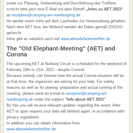
sowie zur Planung, Vorbereitung und Durchführung des Treffens
schickt bitte jetzt eine E-Mail mit dem Betreff
„Infos zu AET 2021“
an
rezeption@camping-am-nuerburgring.de
Ihr werdet somit stets auf dem Laufenden zur Veranstaltung gehalten.
Nach dem AET bzw. bei Widerruf werden die Daten gemäß DSGVO
gelöscht.
Infos gibt es natürlich auch auf
www.alteselefantentreffen.de
The "Old Elephant-Meeting" (AET) and
Corona
The upcoming AET at Nürburg Circuit is scheduled for the weekend of
February 19th to 21st, 2021 - despite Corona!
Because nobody can foresee how the actual Corona-situation will be
at that time, the organizers are asking for your help. For safety
reasons as well as for planing, preparation and actual running of the
meeting, please send an e-mail to
rezeption@camping-am-
nuerburgring.de
under the subject
"Info about AET 2021"
.
By this you will receive relevant updates regarding the event. After
AET or upon request your data will deleted again, in accordance with
privacy regulations.
In addition you can obtain information from
www.alteselefantentreffen.de