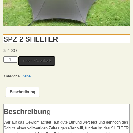
SPZ 2 SHELTER
354,00
€
SPZ
In den Warenkorb
2
SHELTER
Kategorie:
Zelte
Menge
Beschreibung
Beschreibung
Wer auf das Gewicht achtet, auf gute Lüftung wert legt und dennoch den
Schutz eines vollwertigen Zeltes genießen will, für den ist das SHELTER