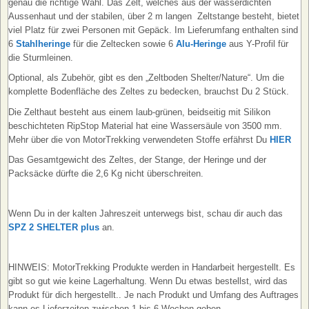
genau die richtige Wahl. Das Zelt, welches aus der wasserdichten
Aussenhaut und der stabilen, über 2 m langen Zeltstange besteht, bietet
viel Platz für zwei Personen mit Gepäck. Im Lieferumfang enthalten sind
6
Stahlheringe
für die Zeltecken sowie 6
Alu-Heringe
aus Y-Profil für
die Sturmleinen.
Optional, als Zubehör, gibt es den „Zeltboden Shelter/Nature“. Um die
komplette Bodenfläche des Zeltes zu bedecken, brauchst Du 2 Stück.
Die Zelthaut besteht aus einem laub-grünen, beidseitig mit Silikon
beschichteten RipStop Material hat eine Wassersäule von 3500 mm.
Mehr über die von MotorTrekking verwendeten Stoffe erfährst Du
HIER
Das Gesamtgewicht des Zeltes, der Stange, der Heringe und der
Packsäcke dürfte die 2,6 Kg nicht überschreiten.
Wenn Du in der kalten Jahreszeit unterwegs bist, schau dir auch das
SPZ 2 SHELTER plus
an.
HINWEIS: MotorTrekking Produkte werden in Handarbeit hergestellt. Es
gibt so gut wie keine Lagerhaltung. Wenn Du etwas bestellst, wird das
Produkt für dich hergestellt.. Je nach Produkt und Umfang des Auftrages
kann es Lieferzeiten zwischen 1 bis 6 Wochen geben.