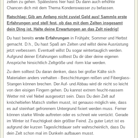
zelten zu gehen. Spätestens hier hast Du dann auch erhöhte
Chancen dich mit dem Thema Kondenswasser zu befassen.
Ratschlag: Gib am Anfang nicht zuviel Geld aus! Sammle erste
Erfahrungen und stell fest, ob das mit dem Zelten insgesamt
dein Ding ist. Halte deine Erwartungen an das Zelt niedrig!
Du hast bereits
erste Erfahrungen
in Frühjahr, Sommer und Herbst
gemacht. D.h., Du hast Spaß am Zelten und willst deine Ausrüstung
jetzt verbessern. Eventuell willst Du sogar wintertauglich werden.
Aufgrund deiner Erfahrungen solltest Du dir über deine eigenen
Ansprüche hinsichtlich Zeltgröße und -form klar werden.
Zu dem solltest Du daran denken, dass bei großer Kälte sich
Materialien anders verhalten - Beschichtungen reißen und Fiberglass-
Stangen können brechen. Der Auf- und Abbau wird dir nicht so leicht
von den eisigen Fingern gehen. Du kannst extrem feucht-nassem
Wetter mit viel Nebel ausgesetzt sein. Dass Du dein Zelt auf
knöcheltiefen Matsch stellen musst, ist genauso möglich wie, dass
es auf steinhart gefrorenem Untergrund fixiert werden muss. Ferner
können starke Winde auftreten oder es schneit wie verrückt. Gerade
im Winter ist Feuchtigkeit dein größter Feind. Zu guter Letzt ist es
aufgrund der kurzen Tageslichtdauer sehr wahrscheinlich, dass Du
dein Zelt schon mal im Dunkeln aufbauen musst.