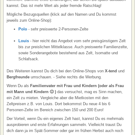
kannst. Das ist mehr Wert als jeder fremde Ratschlag!
Mögliche Bezugsquellen (klick auf den Namen und Du kommst
jeweils zum Online-Shop):
Polo
- sehr preiswerte 2-Personen-Zelte
Louis
- hier reicht das Angebot vom sehr preisgünstigem Zelt
bis zur preislichen Mittelklasse. Auch preiswerte Familienzelte,
sowie Sonderangebote bestehend aus Zelt, Isomatte und
Schlafsack.
Des Weiteren kannst Du dich bei den Online-Shops von
X-tend
und
Bergfreunde
umschauen. - Siehe rechts die Werbung.
Wenn Du als
Familienvater mit Frau und Kindern (oder als Frau
mit Mann und Kindern 🙂 )
das versuchst, mag es Sinn machen,
ein Zelt zu mieten. Vergleiche aber die Mietkosten mit den
Zeltpreisen z.B. von Louis. Dort bekommst Du neue 4 bis 6
Personen-Zelte im Bereich zwischen 150 und 200 Euro!
Der Vorteil, wenn Du ein eigenes Zelt hast, kannst Du es mehrmals
ausprobieren und erste Erfahrungen sammeln. Vielleicht traust Du
dich dann ja im Spät-Sommer oder gar im frühen Herbst auch noch