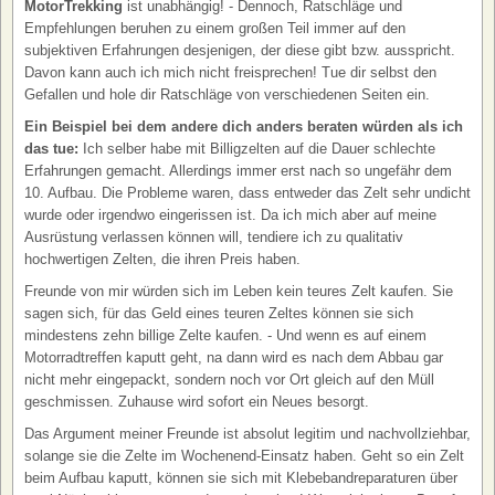
MotorTrekking
ist unabhängig! - Dennoch, Ratschläge und
Empfehlungen beruhen zu einem großen Teil immer auf den
subjektiven Erfahrungen desjenigen, der diese gibt bzw. ausspricht.
Davon kann auch ich mich nicht freisprechen! Tue dir selbst den
Gefallen und hole dir Ratschläge von verschiedenen Seiten ein.
Ein Beispiel bei dem andere dich anders beraten würden als ich
das tue:
Ich selber habe mit Billigzelten auf die Dauer schlechte
Erfahrungen gemacht. Allerdings immer erst nach so ungefähr dem
10. Aufbau. Die Probleme waren, dass entweder das Zelt sehr undicht
wurde oder irgendwo eingerissen ist. Da ich mich aber auf meine
Ausrüstung verlassen können will, tendiere ich zu qualitativ
hochwertigen Zelten, die ihren Preis haben.
Freunde von mir würden sich im Leben kein teures Zelt kaufen. Sie
sagen sich, für das Geld eines teuren Zeltes können sie sich
mindestens zehn billige Zelte kaufen. - Und wenn es auf einem
Motorradtreffen kaputt geht, na dann wird es nach dem Abbau gar
nicht mehr eingepackt, sondern noch vor Ort gleich auf den Müll
geschmissen. Zuhause wird sofort ein Neues besorgt.
Das Argument meiner Freunde ist absolut legitim und nachvollziehbar,
solange sie die Zelte im Wochenend-Einsatz haben. Geht so ein Zelt
beim Aufbau kaputt, können sie sich mit Klebebandreparaturen über